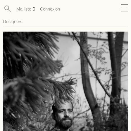
Ma liste
0
Connexion
Designers
Nouveautés
Collections exclusives
Mobilier
Luminaires
Objets
Pièces disponibles
Designers
Journal
À propos
Contact
Presse
EN
FR