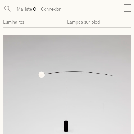
Ma liste
0
Connexion
Luminaires
Lampes sur pied
Nouveautés
Collections exclusives
Mobilier
Luminaires
Objets
Pièces disponibles
Designers
Journal
À propos
Contact
Presse
EN
FR