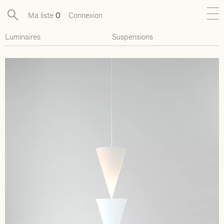
Ma liste
0
Connexion
Luminaires
Suspensions
Nouveautés
Collections exclusives
Mobilier
Luminaires
Objets
Pièces disponibles
Designers
Journal
À propos
Contact
Presse
FR