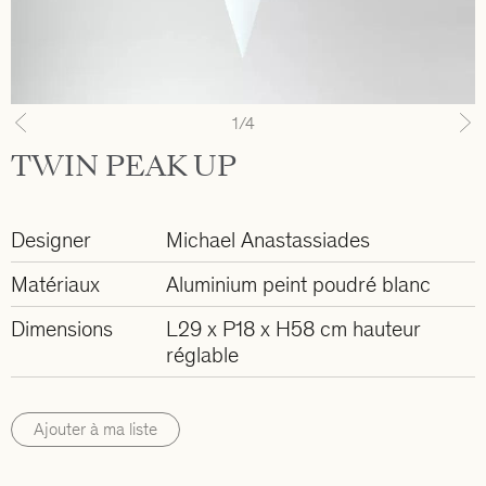
1
/4
Previous
N
TWIN PEAK UP
Designer
Michael Anastassiades
Matériaux
Aluminium peint poudré blanc
Dimensions
L29 x P18 x H58 cm hauteur
réglable
Ajouter à ma liste