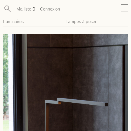
Ma liste
0
Connexion
Luminaires
Lampes à poser
Nouveautés
Collections exclusives
Mobilier
Luminaires
Objets
Pièces disponibles
Designers
Journal
À propos
Contact
Presse
EN
FR