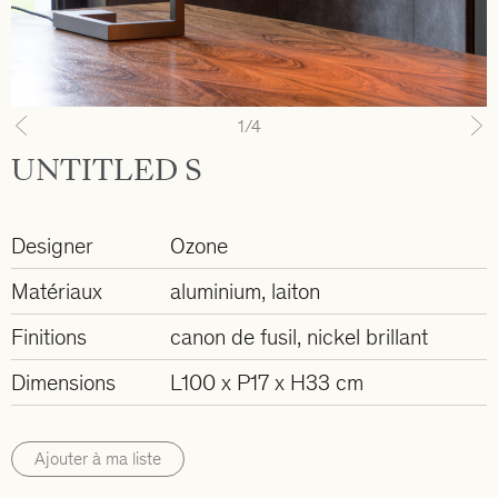
1
/4
Previous
N
UNTITLED S
Designer
Ozone
Matériaux
aluminium, laiton
Finitions
canon de fusil, nickel brillant
Dimensions
L100 x P17 x H33 cm
Ajouter à ma liste