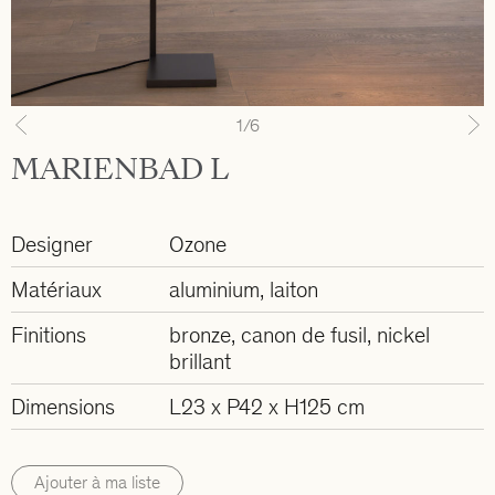
1
/6
Previous
N
MARIENBAD L
Designer
Ozone
Matériaux
aluminium, laiton
Finitions
bronze, canon de fusil, nickel
brillant
Dimensions
L23 x P42 x H125 cm
Ajouter à ma liste