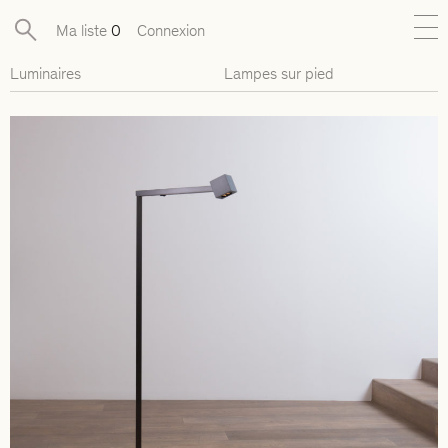
Ma liste
0
Connexion
Luminaires
Lampes sur pied
Nouveautés
Collections exclusives
Mobilier
Luminaires
Objets
Pièces disponibles
Designers
Journal
À propos
Contact
Presse
EN
FR