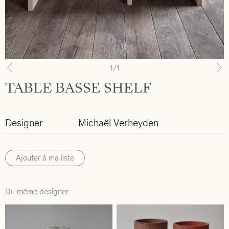
1
/1
Previous
N
TABLE BASSE SHELF
Designer
Michaël Verheyden
Ajouter à ma liste
Du même designer