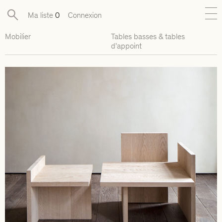
Ma liste
0
Connexion
Mobilier
Tables basses & tables
Nouveautés
d'appoint
Collections exclusives
Mobilier
Luminaires
Objets
Pièces disponibles
Designers
Journal
À propos
Contact
Presse
EN
FR