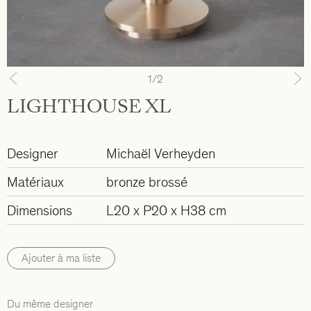
1
/2
Previous
N
LIGHTHOUSE XL
Designer
Michaël Verheyden
Matériaux
bronze brossé
Dimensions
L20 x P20 x H38 cm
Ajouter à ma liste
Du même designer