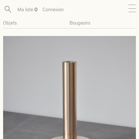
Ma liste
0
Connexion
Objets
Bougeoirs
Nouveautés
Collections exclusives
Mobilier
Luminaires
Objets
Pièces disponibles
Designers
Journal
À propos
Contact
Presse
EN
FR