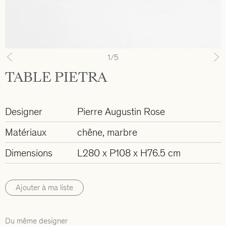
1
/5
Previous
N
TABLE PIETRA
Designer
Pierre Augustin Rose
Matériaux
chêne, marbre
Dimensions
L280 x P108 x H76.5 cm
Ajouter à ma liste
Du même designer