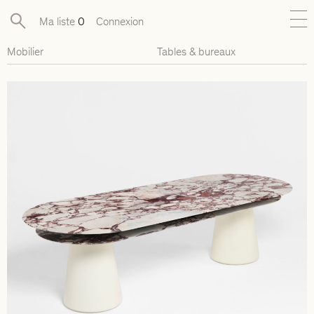
Ma liste
0
Connexion
Mobilier
Tables & bureaux
Nouveautés
Collections exclusives
Mobilier
Luminaires
Objets
Pièces disponibles
Designers
Journal
À propos
Contact
Presse
EN
FR