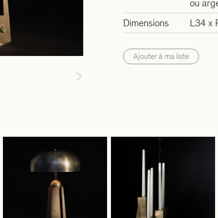
ou arg
Dimensions
L34 x 
Ajouter à ma liste
Next