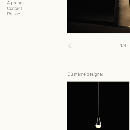
À propos
Contact
Presse
1
/4
Previous
Du même designer