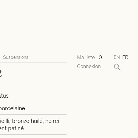
Ma liste
0
Suspensions
EN
FR
Connexion
2
tus
 porcelaine
ieilli, bronze huilé, noirci
ent patiné