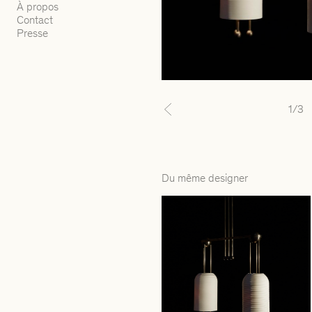
À propos
Contact
Presse
1
/3
Previous
Du même designer