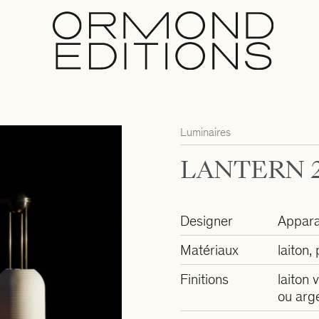
Luminaires
LANTERN 
Designer
Appara
Matériaux
laiton,
Finitions
laiton v
ou arg