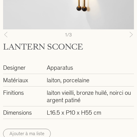
1
/3
Previous
N
LANTERN SCONCE
Designer
Apparatus
Matériaux
laiton, porcelaine
Finitions
laiton vieilli, bronze huilé, noirci ou
argent patiné
Dimensions
L16.5 x P10 x H55 cm
Ajouter à ma liste