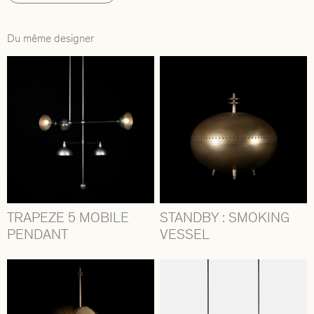
Du même designer
TRAPEZE 5 MOBILE
STANDBY : SMOKING
PENDANT
VESSEL