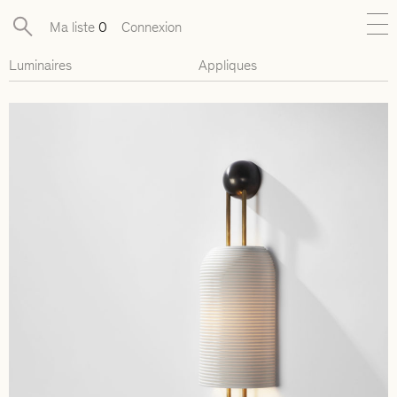
Ma liste
0
Connexion
Luminaires
Appliques
Nouveautés
Collections exclusives
Mobilier
Luminaires
Objets
Pièces disponibles
Designers
Journal
À propos
Contact
Presse
EN
FR