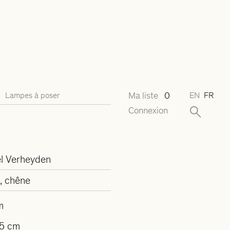
Ma liste
0
Lampes à poser
EN
FR
Connexion
l Verheyden
e, chêne
m
5 cm