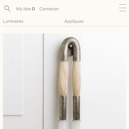
Ma liste
0
Connexion
Luminaires
Appliques
Nouveautés
Collections exclusives
Mobilier
Luminaires
Objets
Pièces disponibles
Designers
Journal
À propos
Contact
Presse
EN
FR