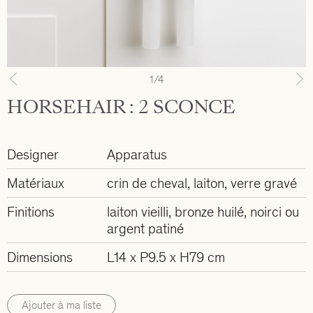
1
/4
Previous
N
HORSEHAIR : 2 SCONCE
Designer
Apparatus
Matériaux
crin de cheval, laiton, verre gravé
Finitions
laiton vieilli, bronze huilé, noirci ou
argent patiné
Dimensions
L14 x P9.5 x H79 cm
Ajouter à ma liste