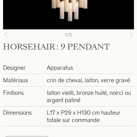
1
/2
Previous
N
HORSEHAIR : 9 PENDANT
Designer
Apparatus
Matériaux
crin de cheval, laiton, verre gravé
Finitions
laiton vieilli, bronze huilé, noirci ou
argent patiné
Dimensions
L17 x P29 x H130 cm hauteur
totale sur commande