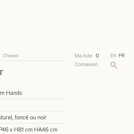
Ma liste
0
Chaises
EN
FR
Connexion
r
om Hands
turel, foncé ou noir
P46 x H81 cm HA46 cm