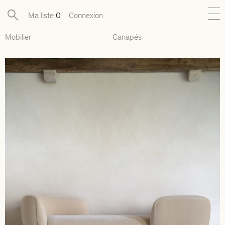
Ma liste
0
Connexion
Mobilier
Canapés
Nouveautés
Collections exclusives
Mobilier
Luminaires
Objets
Pièces disponibles
Designers
Journal
À propos
Contact
Presse
EN
FR