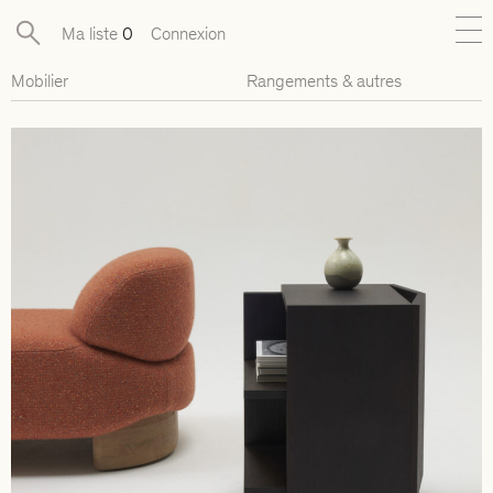
Ma liste
0
Connexion
Mobilier
Rangements & autres
Nouveautés
Collections exclusives
Mobilier
Luminaires
Objets
Pièces disponibles
Designers
Journal
À propos
Contact
Presse
EN
FR