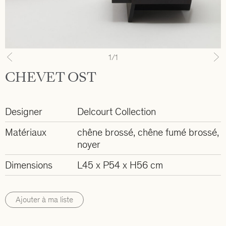
1
/1
Previous
N
CHEVET OST
Designer
Delcourt Collection
Matériaux
chêne brossé, chêne fumé brossé,
noyer
Dimensions
L45 x P54 x H56 cm
Ajouter à ma liste