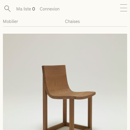
Ma liste
0
Connexion
Mobilier
Chaises
Nouveautés
Collections exclusives
Mobilier
Luminaires
Objets
Pièces disponibles
Designers
Journal
À propos
Contact
Presse
EN
FR