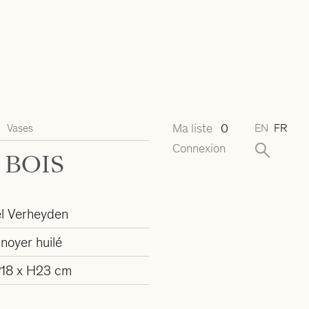
Ma liste
0
Vases
EN
FR
Connexion
 BOIS
l Verheyden
noyer huilé
P18 x H23 cm