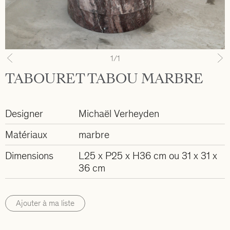
1
/1
Previous
N
TABOURET TABOU MARBRE
Designer
Michaël Verheyden
Matériaux
marbre
Dimensions
L25 x P25 x H36 cm ou 31 x 31 x
36 cm
Ajouter à ma liste