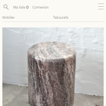
Ma liste
0
Connexion
Mobilier
Tabourets
Nouveautés
Collections exclusives
Mobilier
Luminaires
Objets
Pièces disponibles
Designers
Journal
À propos
Contact
Presse
EN
FR