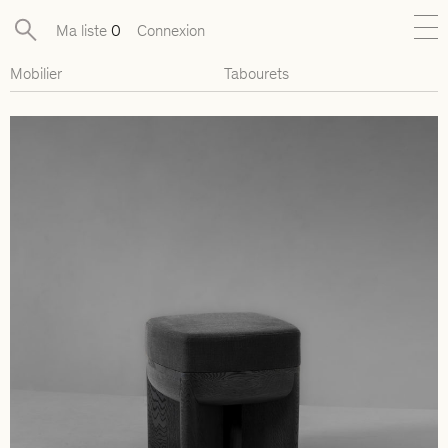
Ma liste
0
Connexion
Mobilier
Tabourets
Nouveautés
Collections exclusives
Mobilier
Luminaires
Objets
Pièces disponibles
Designers
Journal
À propos
Contact
Presse
EN
FR