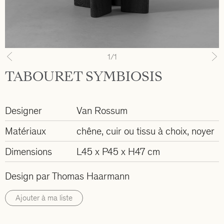
1
/1
Previous
N
TABOURET SYMBIOSIS
Designer
Van Rossum
Matériaux
chêne, cuir ou tissu à choix, noyer
Dimensions
L45 x P45 x H47 cm
Design par Thomas Haarmann
Ajouter à ma liste