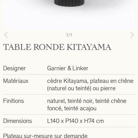
1
/1
Previous
N
TABLE RONDE KITAYAMA
Designer
Garnier & Linker
Matériaux
cèdre Kitayama, plateau en chêne
(naturel ou teinté) ou pierre
Finitions
naturel, teinté noir, teinté chêne
foncé, teinté acajou
Dimensions
L140 x P140 x H74 cm
Plateau sur-mesure sur demande