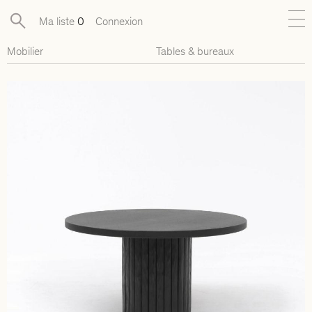
Ma liste
0
Connexion
Mobilier
Tables & bureaux
Nouveautés
Collections exclusives
Mobilier
Luminaires
Objets
Pièces disponibles
Designers
Journal
À propos
Contact
Presse
EN
FR