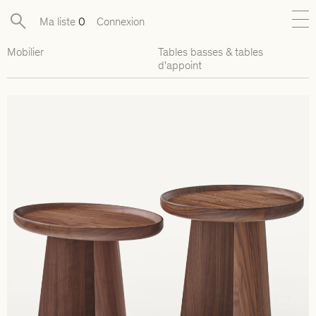
Ma liste
0
Connexion
Mobilier
Tables basses & tables
Nouveautés
d'appoint
Collections exclusives
Mobilier
Luminaires
Objets
Pièces disponibles
Designers
Journal
À propos
Contact
Presse
EN
FR