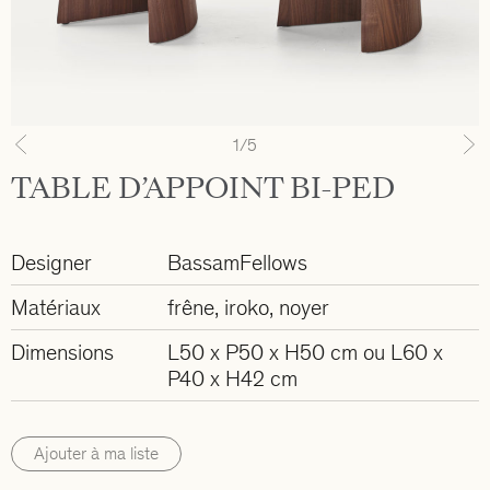
1
/5
Previous
N
TABLE D’APPOINT BI-PED
Designer
BassamFellows
Matériaux
frêne, iroko, noyer
Dimensions
L50 x P50 x H50 cm ou L60 x
P40 x H42 cm
Ajouter à ma liste