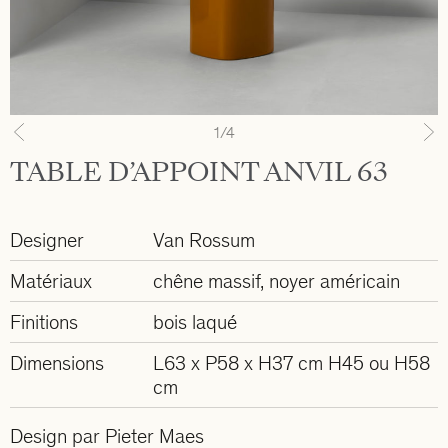
1
/4
Previous
N
TABLE D’APPOINT ANVIL 63
Designer
Van Rossum
Matériaux
chêne massif, noyer américain
Finitions
bois laqué
Dimensions
L63 x P58 x H37 cm H45 ou H58
cm
Design par Pieter Maes