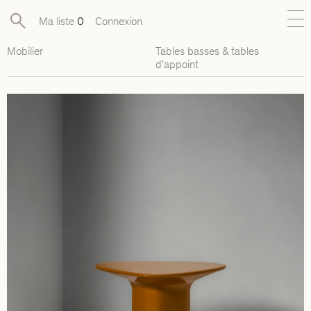
Ma liste
0
Connexion
Mobilier
Tables basses & tables
Nouveautés
d'appoint
Collections exclusives
Mobilier
Luminaires
Objets
Pièces disponibles
Designers
Journal
À propos
Contact
Presse
EN
FR