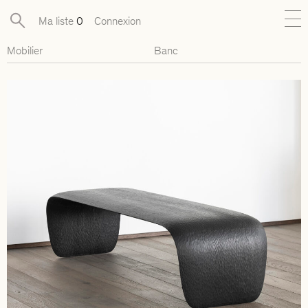
Ma liste
0
Connexion
Mobilier
Banc
Nouveautés
Collections exclusives
Mobilier
Luminaires
Objets
Pièces disponibles
Designers
Journal
À propos
Contact
Presse
EN
FR