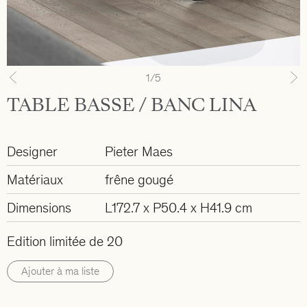
1
/5
Previous
N
TABLE BASSE / BANC LINA
Designer
Pieter Maes
Matériaux
frêne gougé
Dimensions
L172.7 x P50.4 x H41.9 cm
Edition limitée de 20
Ajouter à ma liste