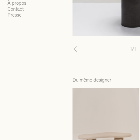
À propos
Contact
Presse
1
/1
Previous
Du même designer