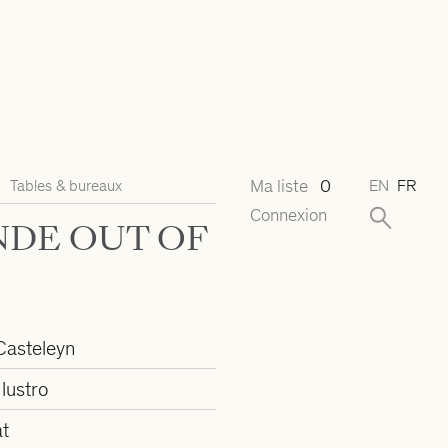
Ma liste
0
Tables & bureaux
EN
FR
Connexion
NDE OUT OF
Casteleyn
lustro
at