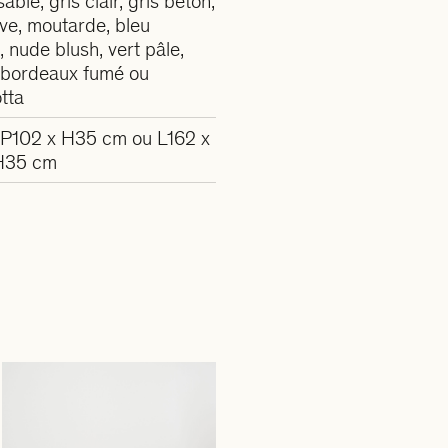
sable, gris clair, gris béton,
live, moutarde, bleu
, nude blush, vert pâle,
, bordeaux fumé ou
tta
 P102 x H35 cm ou L162 x
H35 cm