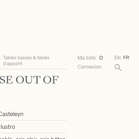
Ma liste
0
Tables basses & tables
EN
FR
d'appoint
Connexion
SE OUT OF
Casteleyn
lustro