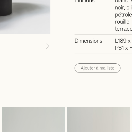
Finitions
blanc, 
noir, o
pétrole
rouille
terraco
Dimensions
L189 x
P81 x 
Next
Ajouter à ma liste