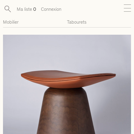
Ma liste
0
Connexion
Mobilier
Tabourets
Nouveautés
Collections exclusives
Mobilier
Luminaires
Objets
Pièces disponibles
Designers
Journal
À propos
Contact
Presse
EN
FR