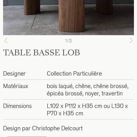
1
/2
Previous
N
TABLE BASSE LOB
Designer
Collection Particulière
Matériaux
bois laqué, chêne, chêne brossé,
épicéa brossé, noyer, travertin
Dimensions
L102 x P112 x H35 cm ou L130 x
P70 x H35 cm
Design par Christophe Delcourt