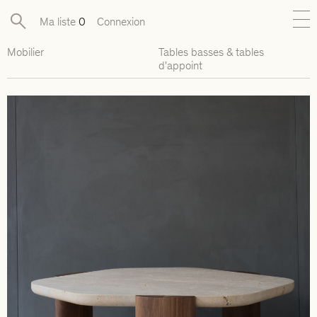
Ma liste
0
Connexion
Mobilier
Tables basses & tables
Nouveautés
d'appoint
Collections exclusives
Mobilier
Luminaires
Objets
Pièces disponibles
Designers
Journal
À propos
Contact
Presse
EN
FR