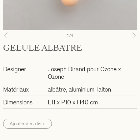
1
/4
Previous
N
GELULE ALBATRE
Designer
Joseph Dirand pour Ozone
x
Ozone
Matériaux
albâtre, aluminium, laiton
Dimensions
L11 x P10 x H40 cm
Ajouter à ma liste