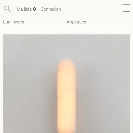
Ma liste
0
Connexion
Luminaires
Appliques
Nouveautés
Collections exclusives
Mobilier
Luminaires
Objets
Pièces disponibles
Designers
Journal
À propos
Contact
Presse
EN
FR