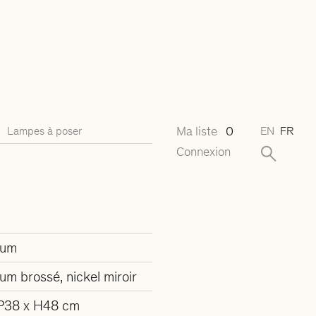
Ma liste
0
Lampes à poser
EN
FR
Connexion
ium
um brossé, nickel miroir
P38 x H48 cm