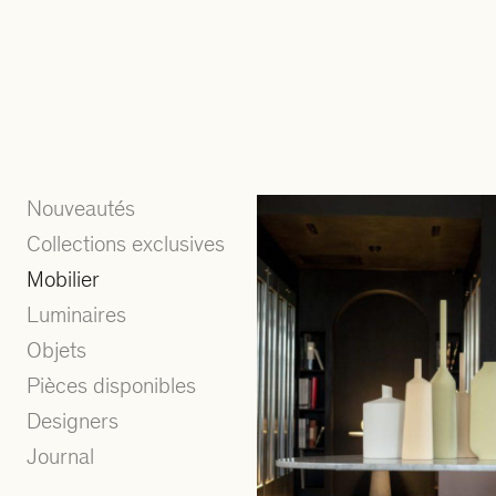
Nouveautés
Collections exclusives
Mobilier
Luminaires
Objets
Pièces disponibles
Designers
Journal