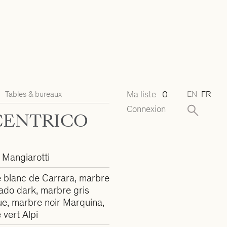
Ma liste
0
Tables & bureaux
EN
FR
Connexion
CENTRICO
 Mangiarotti
 blanc de Carrara, marbre
do dark, marbre gris
ue, marbre noir Marquina,
vert Alpi