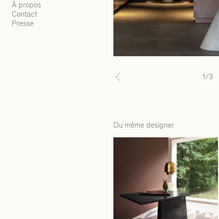
À propos
Contact
Presse
1
/3
Previous
Du même designer