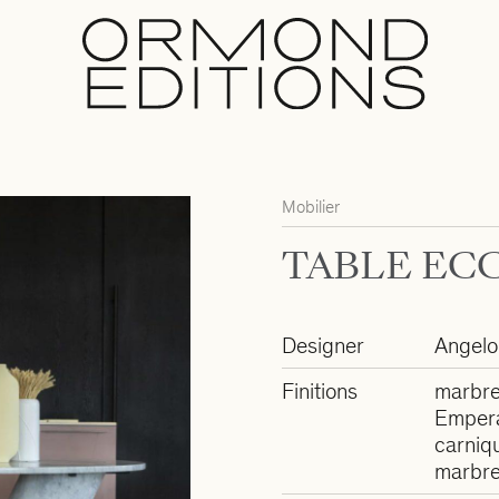
Mobilier
TABLE EC
Designer
Angelo
Finitions
marbre
Empera
carniq
marbre 