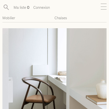
Ma liste
0
Connexion
Mobilier
Chaises
Nouveautés
Collections exclusives
Mobilier
Luminaires
Objets
Pièces disponibles
Designers
Journal
À propos
Contact
Presse
EN
FR