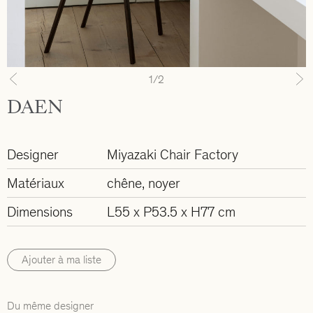
1
/2
Previous
N
DAEN
Designer
Miyazaki Chair Factory
Matériaux
chêne, noyer
Dimensions
L55 x P53.5 x H77 cm
Ajouter à ma liste
Du même designer