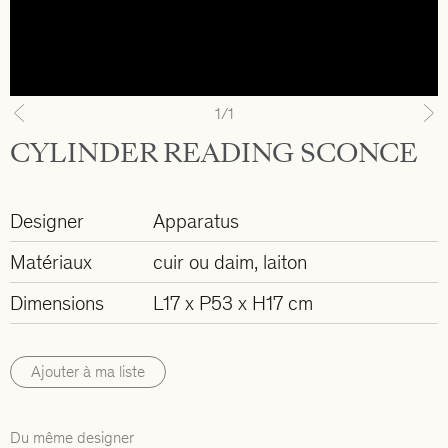
1
/1
Previous
N
CYLINDER READING SCONCE
Designer
Apparatus
Matériaux
cuir ou daim, laiton
Dimensions
L17 x P53 x H17 cm
Ajouter à ma liste
Du même designer