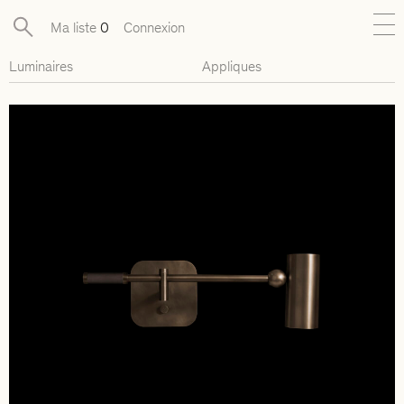
Ma liste
0
Connexion
Luminaires
Appliques
Nouveautés
Collections exclusives
Mobilier
Luminaires
Objets
Pièces disponibles
Designers
Journal
À propos
Contact
Presse
EN
FR