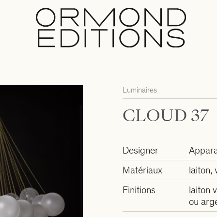
Luminaires
CLOUD 37
Designer
Appara
Matériaux
laiton,
Finitions
laiton v
ou arg