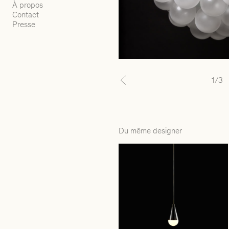
À propos
Contact
Presse
1
/3
Previous
Du même designer