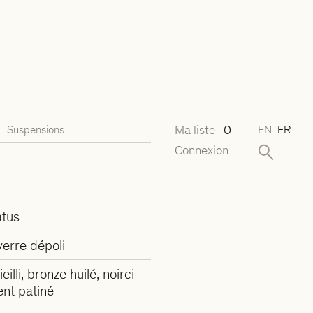
Ma liste
0
Suspensions
EN
FR
Connexion
tus
 verre dépoli
ieilli, bronze huilé, noirci
ent patiné