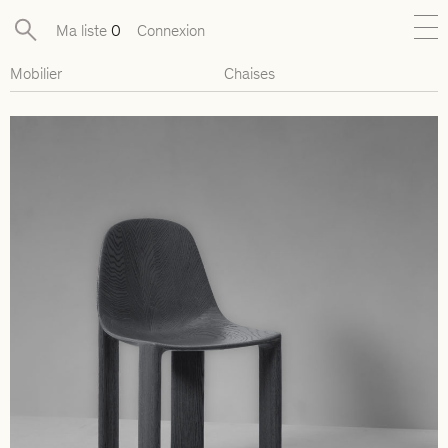
Ma liste
0
Connexion
Mobilier
Chaises
Nouveautés
Collections exclusives
Mobilier
Luminaires
Objets
Pièces disponibles
Designers
Journal
À propos
Contact
Presse
EN
FR