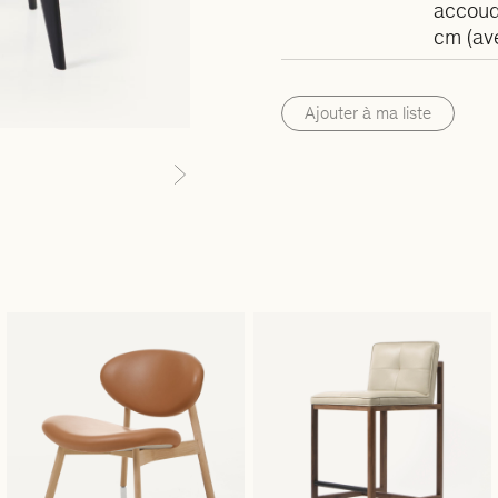
accoud
cm (av
Ajouter à ma liste
Next