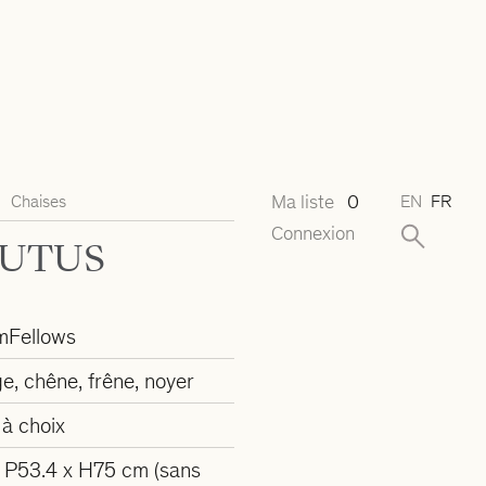
Ma liste
0
Chaises
EN
FR
Connexion
RUTUS
mFellows
e, chêne, frêne, noyer
 à choix
x P53.4 x H75 cm (sans