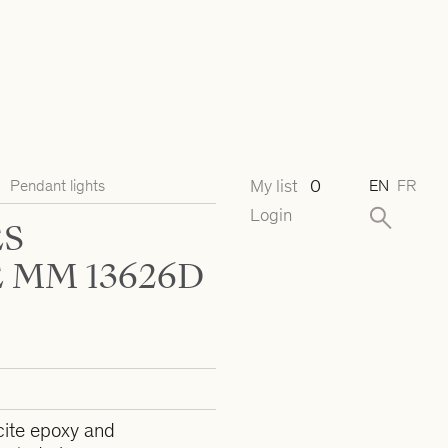
My list
0
Pendant lights
EN
FR
Login
ES
 MM 13626D
cite epoxy and