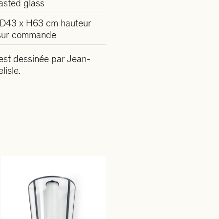
asted glass
D43 x H63 cm hauteur
 sur commande
 est dessinée par Jean-
lisle.