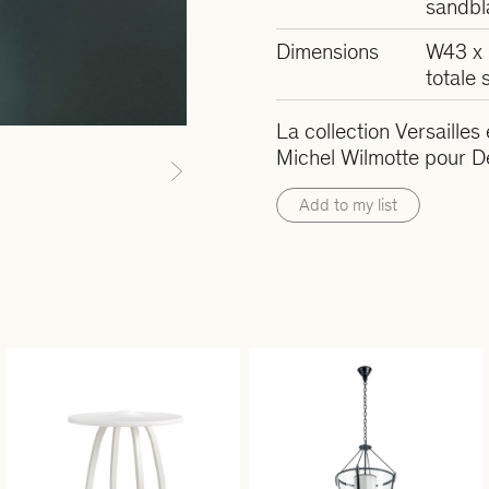
sandbl
Dimensions
W43 x 
totale
La collection Versailles
Michel Wilmotte pour De
Next
Add to my list