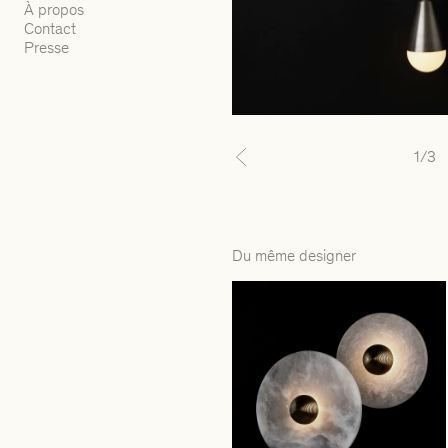
À propos
Contact
Presse
1
/3
Previous
Du même designer