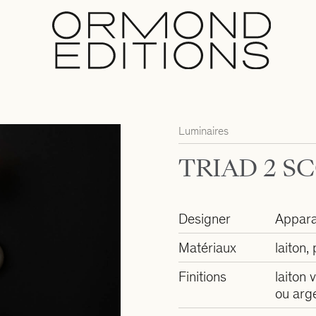
Luminaires
TRIAD 2 S
Designer
Appara
Matériaux
laiton,
Finitions
laiton v
ou arg