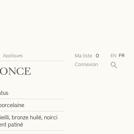
Ma liste
0
Appliques
EN
FR
Connexion
CONCE
tus
 porcelaine
ieilli, bronze huilé, noirci
ent patiné